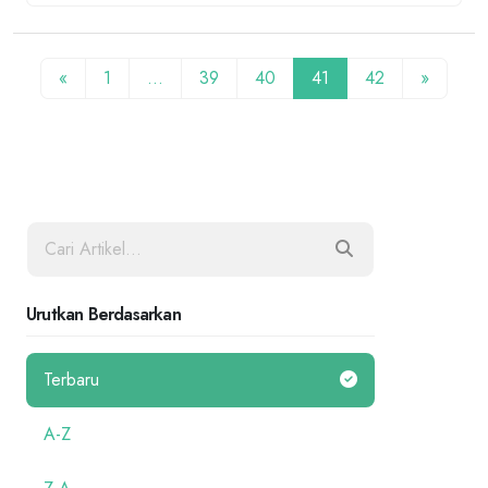
«
1
…
39
40
41
42
»
Urutkan Berdasarkan
Terbaru
A-Z