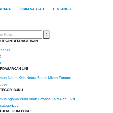
ACARA
KIRIM NASKAH
TENTANG
UTKAN BERDASARKAN
rbaru
Z
A
RDASARKAN LINI
emua
Noura Kids
Noura Books
Mizan Fantasi
pose
TEGORI BUKU
emua
Agama
Buku Anak
Dewasa
Fiksi
Non Fiksi
categorized
B KATEGORI BUKU