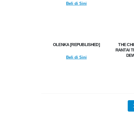
Beli di Sini
OLENKA [REPUBLISHED]
THE CH
RANTAI 
DEW
Beli di Sini