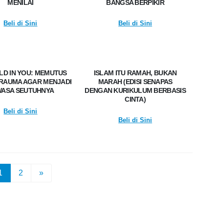
MENILAI
BANGSA BERPIKIR
Beli di Sini
Beli di Sini
ILD IN YOU: MEMUTUS
ISLAM ITU RAMAH, BUKAN
TRAUMA AGAR MENJADI
MARAH (EDISI SENAPAS
ASA SEUTUHNYA
DENGAN KURIKULUM BERBASIS
CINTA)
Beli di Sini
Beli di Sini
1
2
»