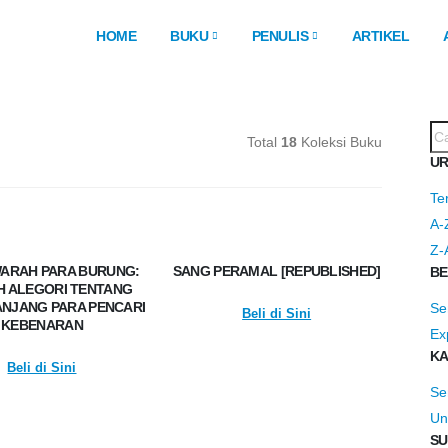
HOME
BUKU
PENULIS
ARTIKEL
Total
18
Koleksi Buku
UR
Te
A-
Z-
ARAH PARA BURUNG:
SANG PERAMAL [REPUBLISHED]
BE
H ALEGORI TENTANG
ANJANG PARA PENCARI
S
Beli di Sini
KEBENARAN
Ex
KA
Beli di Sini
S
Un
SU