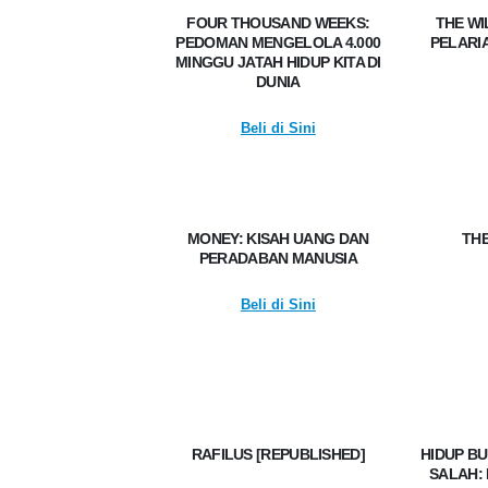
FOUR THOUSAND WEEKS:
THE WI
PEDOMAN MENGELOLA 4.000
PELARI
MINGGU JATAH HIDUP KITA DI
DUNIA
Beli di Sini
MONEY: KISAH UANG DAN
THE
PERADABAN MANUSIA
Beli di Sini
RAFILUS [REPUBLISHED]
HIDUP B
SALAH: