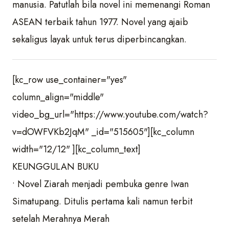
manusia. Patutlah bila novel ini memenangi Roman
ASEAN terbaik tahun 1977. Novel yang ajaib
sekaligus layak untuk terus diperbincangkan.
[kc_row use_container="yes"
column_align="middle"
video_bg_url="https://www.youtube.com/watch?
v=dOWFVKb2JqM" _id="515605"][kc_column
width="12/12" ][kc_column_text]
KEUNGGULAN BUKU
• Novel Ziarah menjadi pembuka genre Iwan
Simatupang. Ditulis pertama kali namun terbit
setelah Merahnya Merah