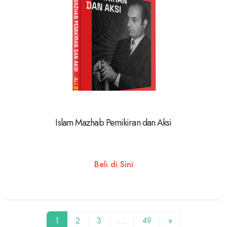
Islam Mazhab Pemikiran dan Aksi
Beli di Sini
1
2
3
…
49
»