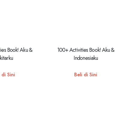
ties Book! Aku &
100+ Activities Book! Aku &
kitarku
Indonesiaku
 di Sini
Beli di Sini