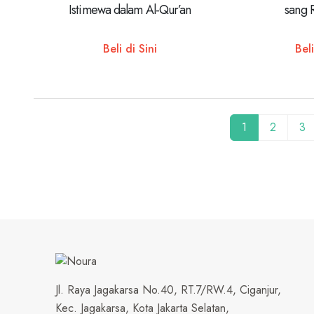
Istimewa dalam Al-Qur’an
sang 
Beli di Sini
Beli
1
2
3
Jl. Raya Jagakarsa No.40, RT.7/RW.4, Ciganjur,
Kec. Jagakarsa, Kota Jakarta Selatan,