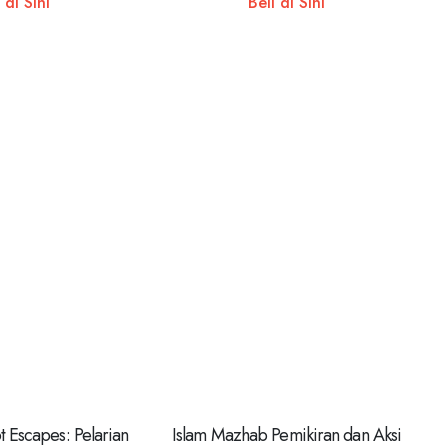
 di Sini
Beli di Sini
 Escapes: Pelarian
Islam Mazhab Pemikiran dan Aksi