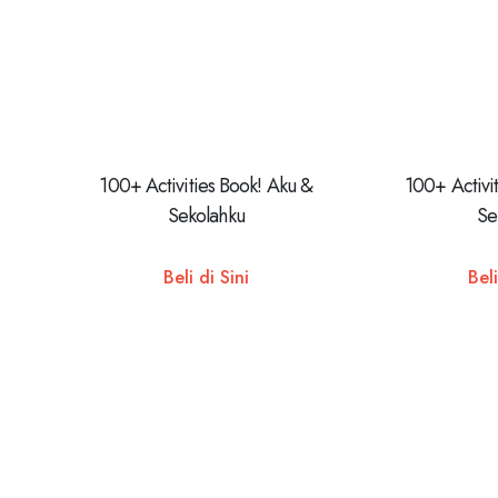
100+ Activities Book! Aku &
100+ Activi
Sekolahku
Se
Beli di Sini
Beli