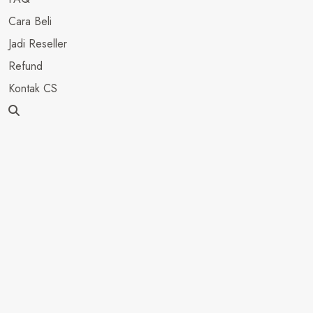
Cara Beli
Jadi Reseller
Refund
Kontak CS