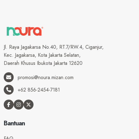
Jl. Raya Jagakarsa No.40, RT.7/RW.4, Ciganjur,
Kec. Jagakarsa, Kota Jakarta Selatan,
Daerah Khusus Ibukota Jakarta 12620
promosi@noura.mizan.com
+62 856-2454-7181
Bantuan
FAQ