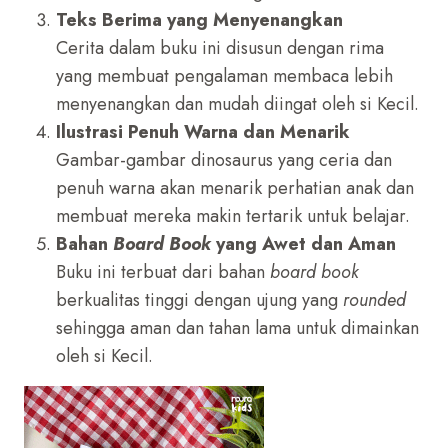
Teks Berima yang Menyenangkan
Cerita dalam buku ini disusun dengan rima
yang membuat pengalaman membaca lebih
menyenangkan dan mudah diingat oleh si Kecil.
Ilustrasi Penuh Warna dan Menarik
Gambar-gambar dinosaurus yang ceria dan
penuh warna akan menarik perhatian anak dan
membuat mereka makin tertarik untuk belajar.
Bahan
Board Book
yang Awet dan Aman
Buku ini terbuat dari bahan
board book
berkualitas tinggi dengan ujung yang
rounded
sehingga aman dan tahan lama untuk dimainkan
oleh si Kecil.