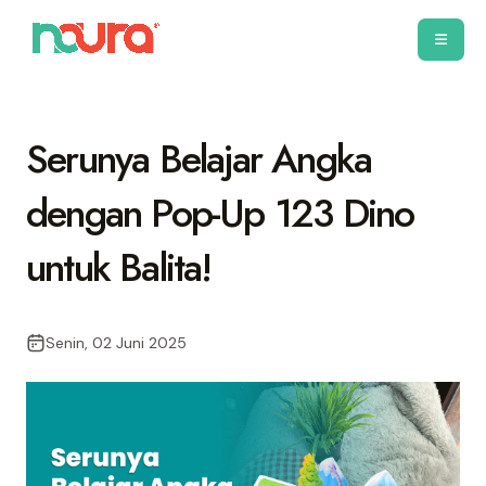
Serunya Belajar Angka
dengan Pop-Up 123 Dino
untuk Balita!
Senin, 02 Juni 2025