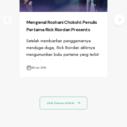
Mengenal Roshani Chokshi: Penulis
5 T
Pertama Rick Riordan Presents
Ri
Setelah membiarkan penggemarnya
Kar
menduga-duga, Rick Riordan akhirnya
tok
mengumumkan buku pertama yang terbit
pen
melalui lini Rick Riordan Presents, yaitu
Sep
Aru Shah…
09 Jan 2019
0
Lihat Semua Artikel