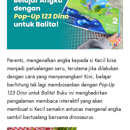
Parents, mengenalkan angka kepada si Kecil bisa
menjadi petualangan seru, terutama jika dilakukan
dengan cara yang menyenangkan! Kini, belajar
berhitung tak lagi membosankan dengan
Pop-Up
123 Dino untuk Balita
! Buku ini menghadirkan
pengalaman membaca interaktif yang akan
membuat si Kecil semakin antusias mengenal angka
sambil bertualang bersama dinosaurus.