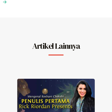
Artikel Lainnya