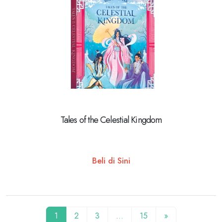
Tales of the Celestial Kingdom
Beli di Sini
1
2
3
…
15
»