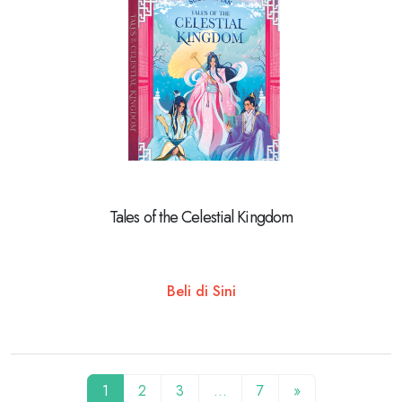
Tales of the Celestial Kingdom
Beli di Sini
1
2
3
…
7
»