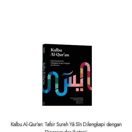
Kalbu Al-Qur’an: Tafsir Surah Yâ Sîn Dilengkapi dengan