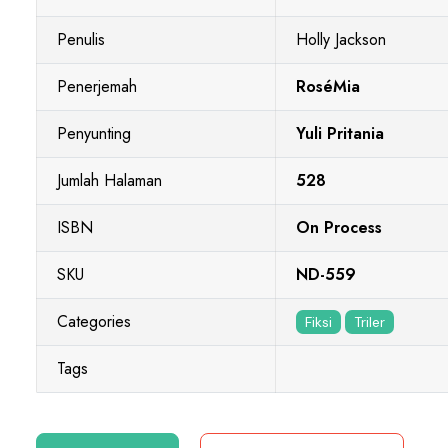
Penulis
Holly Jackson
Penerjemah
RoséMia
Penyunting
Yuli Pritania
Jumlah Halaman
528
ISBN
On Process
SKU
ND-559
Categories
Fiksi
Triler
Tags