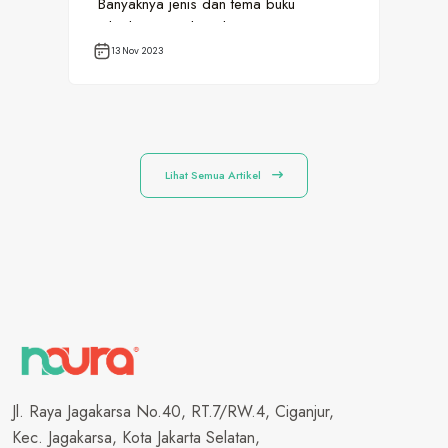
Banyaknya jenis dan tema buku
mas
terkadang membuat kita…
pen
13 Nov 2023
0
Lihat Semua Artikel
Jl. Raya Jagakarsa No.40, RT.7/RW.4, Ciganjur,
Kec. Jagakarsa, Kota Jakarta Selatan,