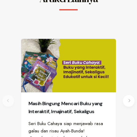
Masih Bingung Mencari Buku yang
Jan
Interaktif, Imajinatif, Sekaligus
Nas
Edukatif untuk si Kecil?
(Ba
Seri Buku Cahaya siap menjawab rasa
Men
galau dan risau Ayah-Bunda!
buk