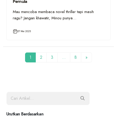
Pemula
Mau mencoba membaca novel thriller tapi masih
ragu? Jangan khawatir, Minou punya…
07 Mei 2025
1
2
3
…
8
»
Urutkan Berdasarkan