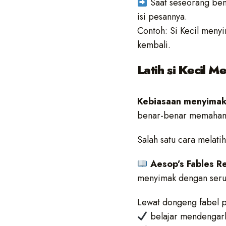
Saat seseorang ben
isi pesannya.
Contoh: Si Kecil meny
kembali.
Latih si Kecil 
Kebiasaan menyima
benar-benar memahami
Salah satu cara melat
Aesop’s Fables R
menyimak dengan seru
Lewat dongeng fabel p
belajar mendengark