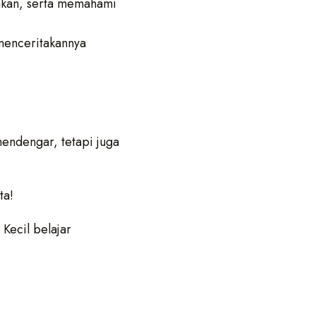
akan, serta memahami
menceritakannya
 mendengar, tetapi juga
ta!
Kecil belajar