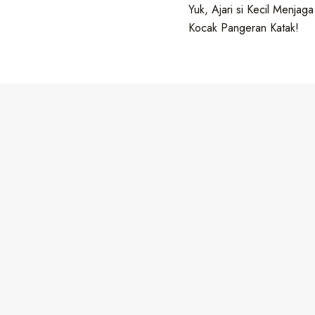
Yuk, Ajari si Kecil Menjag
Kocak Pangeran Katak!
5 Novel Terjemahan Korea yang Wajib Dibaca! Nomo