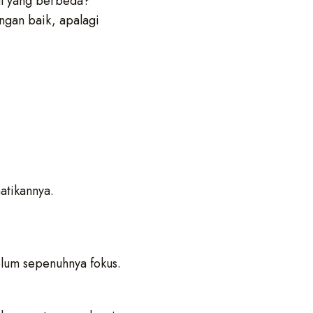
al yang berbeda?
ngan baik, apalagi
atikannya.
elum sepenuhnya fokus.