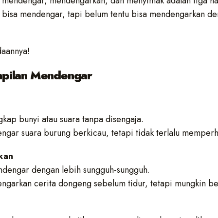
a mendengar, mendengarkan, dan menyimak adalah tiga h
 bisa mendengar, tapi belum tentu bisa mendengarkan de
daannya!
mpilan Mendengar
kap bunyi atau suara tanpa disengaja.
ngar suara burung berkicau, tetapi tidak terlalu memperh
kan
dengar dengan lebih sungguh-sungguh.
engarkan cerita dongeng sebelum tidur, tetapi mungkin b