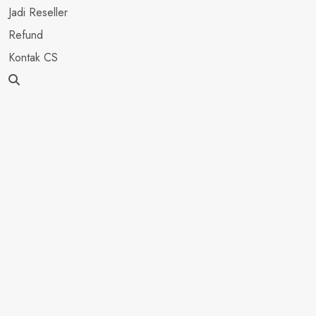
Jadi Reseller
見
ば
Refund
が
Kontak CS
る
モ
の
ず
れ
htt
た
と
は
く
ビ
す
ン
限
た