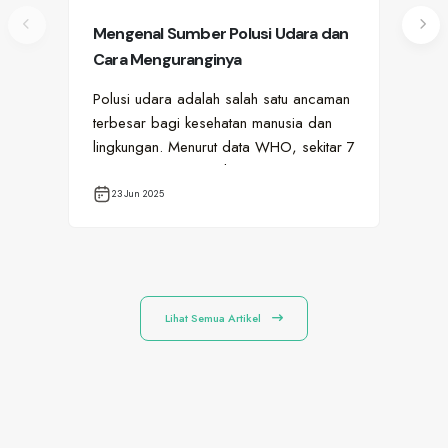
Mengenal Sumber Polusi Udara dan
Th
Cara Menguranginya
Sit
Op
Polusi udara adalah salah satu ancaman
安
terbesar bagi kesehatan manusia dan
ら
lingkungan. Menurut data WHO, sekitar 7
カ
juta orang meninggal…
キ
提
23 Jun 2025
1
し
ペ
す
ら
でし
Lihat Semua Artikel
う
に
に
で
が