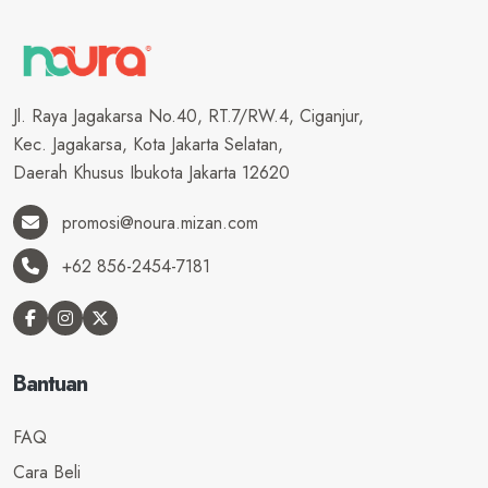
き
ら
ブ
on
Jl. Raya Jagakarsa No.40, RT.7/RW.4, Ciganjur,
ル
を
Kec. Jagakarsa, Kota Jakarta Selatan,
っ
Daerah Khusus Ibukota Jakarta 12620
へ
ー
promosi@noura.mizan.com
に
+62 856-2454-7181
す
望
す
サ
が
Bantuan
の
や
FAQ
す
Cara Beli
き