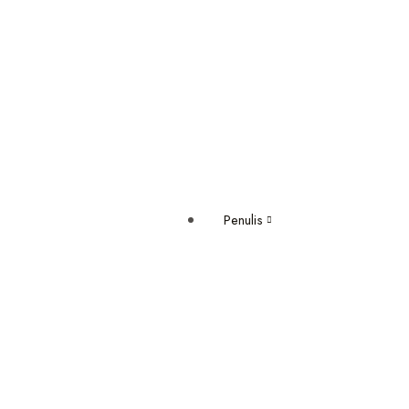
Penulis
Semua Penulis
Gary Vaynerchuk
Fahruddin Faiz
Gianni Rodari
Grace Tioso
Haidar Bagir