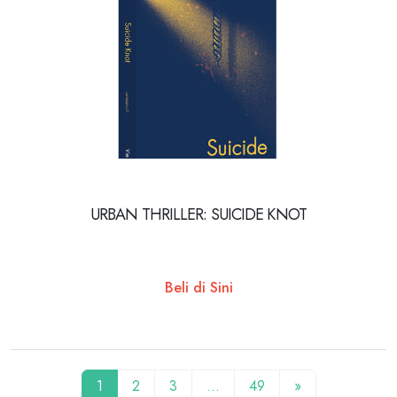
URBAN THRILLER: SUICIDE KNOT
Beli di Sini
1
2
3
…
49
»