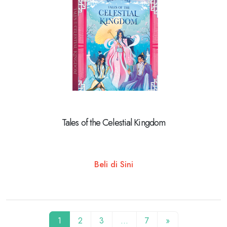
Tales of the Celestial Kingdom
Beli di Sini
1
2
3
…
7
»