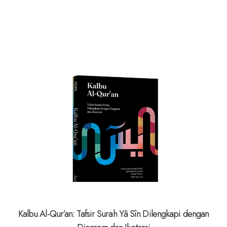
Kalbu Al-Qur’an: Tafsir Surah Yâ Sîn Dilengkapi dengan