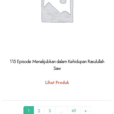
115 Episode Menakjubkan dalam Kehidupan Rasulullah
Saw
Lihat Produk
1
2
3
…
49
»