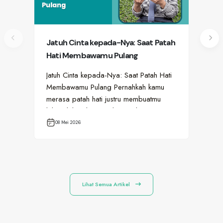
Jatuh Cinta kepada-Nya: Saat Patah
Ag
Hati Membawamu Pulang
Se
Se
Jatuh Cinta kepada-Nya: Saat Patah Hati
Per
Membawamu Pulang Pernahkah kamu
buk
merasa patah hati justru membuatmu
Dam
lebih dekat dengan diri sendiri?…
Mar
08 Mei 2026
1
Lihat Semua Artikel