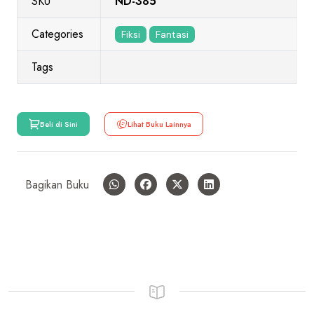
SKU
ND-385
Categories
Fiksi
Fantasi
Tags
Beli di Sini
Lihat Buku Lainnya
Bagikan Buku