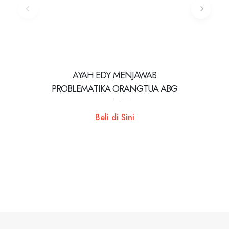
AYAH EDY MENJAWAB
SERI A
PROBLEMATIKA ORANGTUA ABG
SEDER
& REMAJA
Beli di Sini