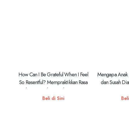
How Can I Be Grateful When I Feel
Mengapa Anak 
So Resentful? Mempraktikkan Rasa
dan Susah Dia
Syukur Sejati demi Kedamaian Hati
Orangtua ya
Perilaku Bu
Beli di Sini
Beli