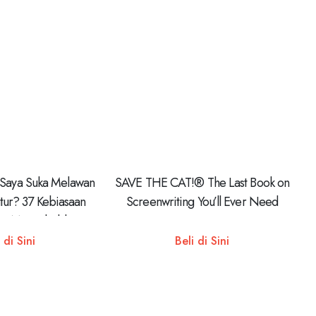
Saya Suka Melawan
SAVE THE CAT!® The Last Book on
tur? 37 Kebiasaan
Screenwriting You’ll Ever Need
ng Menyebabkan
ruk pada Anaknya
 di Sini
Beli di Sini