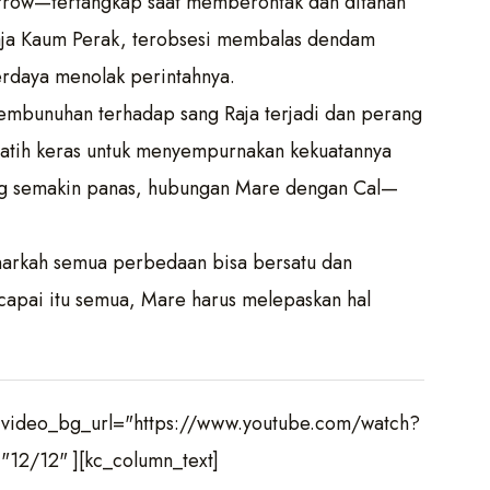
rrow—tertangkap saat memberontak dan ditahan
Raja Kaum Perak, terobsesi membalas dendam
rdaya menolak perintahnya.
mbunuhan terhadap sang Raja terjadi dan perang
rlatih keras untuk menyempurnakan kekuatannya
yang semakin panas, hubungan Mare dengan Cal—
narkah semua perbedaan bisa bersatu dan
capai itu semua, Mare harus melepaskan hal
" video_bg_url="https://www.youtube.com/watch?
2/12" ][kc_column_text]