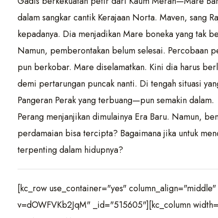
Gadis berkekuatan petir dari Kaum Merah—Mare Ba
dalam sangkar cantik Kerajaan Norta. Maven, sang 
kepadanya. Dia menjadikan Mare boneka yang tak be
Namun, pemberontakan belum selesai. Percobaan pe
pun berkobar. Mare diselamatkan. Kini dia harus be
demi pertarungan puncak nanti. Di tengah situasi 
Pangeran Perak yang terbuang—pun semakin dalam.
Perang menjanjikan dimulainya Era Baru. Namun, be
perdamaian bisa tercipta? Bagaimana jika untuk men
terpenting dalam hidupnya?
[kc_row use_container="yes" column_align="middle
v=dOWFVKb2JqM" _id="515605"][kc_column width="1