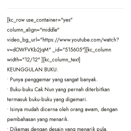
[kc_row use_container="yes"
column_align="middle"
video_bg_url="https://www.youtube.com/watch?
v=dOWFVKb2JqM" _id="515605"][kc_column
width="12/12" ][kc_column_text]
KEUNGGULAN BUKU:
• Punya penggemar yang sangat banyak.
• Buku-buku Cak Nun yang pernah diterbitkan
termasuk buku-buku yang digemari.
• Isinya mudah dicerna oleh orang awam, dengan
pembahasan yang menarik.
• Dikemas dengan desain yang menarik pula.