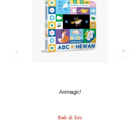
Animagic!
Pop-Up
Beli di Sini