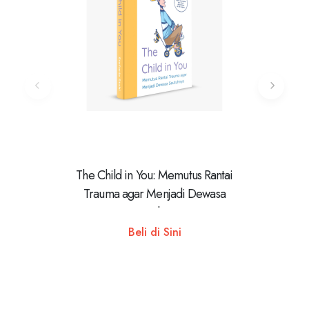
The Child in You: Memutus Rantai
Muslimah 
Trauma agar Menjadi Dewasa
dan H
Seutuhnya
Beli di Sini