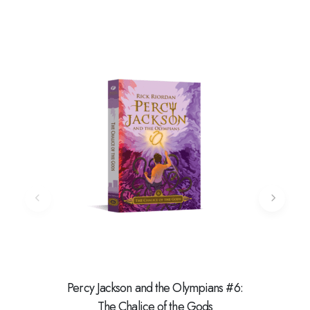
Percy Jackson and the Olympians #6:
Kane C
The Chalice of the Gods