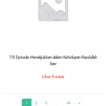
115 Episode Menakjubkan dalam Kehidupan Rasulullah
Saw
Lihat Produk
1
2
3
…
49
»