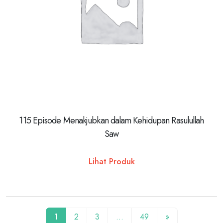
115 Episode Menakjubkan dalam Kehidupan Rasulullah
Saw
Lihat Produk
1
2
3
…
49
»