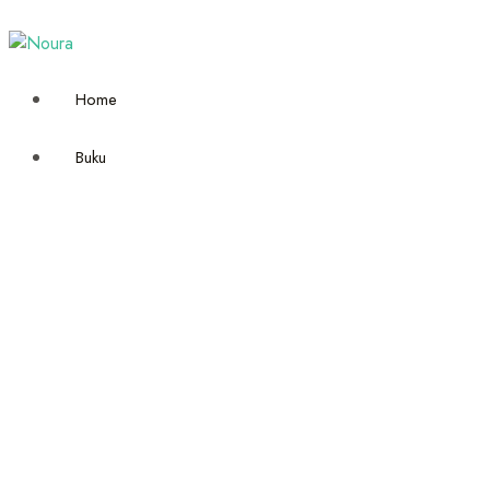
Home
Buku
Semua Buku
Berdasarkan Lini
Noura Kids
Noura Books
Mizan Fantasi
Expose
Kategori
Agama
Buku Anak
Dewasa
Fiksi