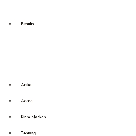
Non Fiksi
Uncategorized
Penulis
Semua Penulis
Gary Vaynerchuk
Fahruddin Faiz
Gianni Rodari
Grace Tioso
Haidar Bagir
Artikel
Acara
Kirim Naskah
Tentang