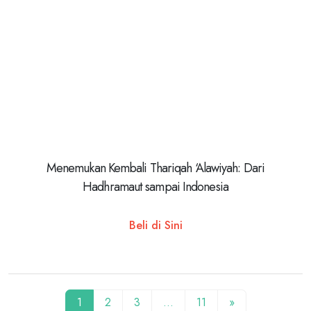
Menemukan Kembali Thariqah ‘Alawiyah: Dari
Hadhramaut sampai Indonesia
Beli di Sini
1
2
3
…
11
»