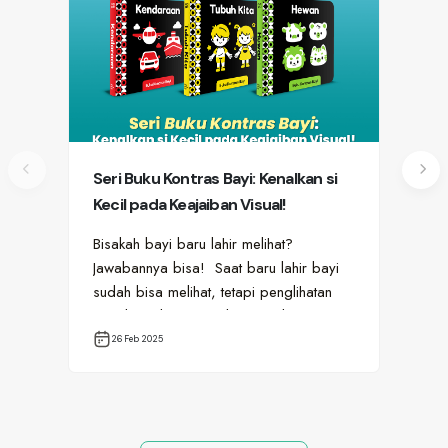
Seri Buku Kontras Bayi: Kenalkan si
Me
Kecil pada Keajaiban Visual!
Blo
Abs
Bisakah bayi baru lahir melihat?
Bag
Jawabannya bisa! Saat baru lahir bayi
ten
sudah bisa melihat, tetapi penglihatan
men
mereka terbatas. Pada periode…
men
mah
26 Feb 2025
1