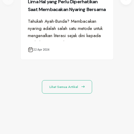
Lima Hal yang Perlu Diperhatikan
Hal
Saat Membacakan Nyaring Bersama
ya
Si Kecil
pad
Tahukah Ayah-Bunda? Membacakan
Si 
nyaring adalah salah satu metode untuk
ter
mengenalkan literasi sejak dini kepada
sam
anak, lho! Hanya dengan 15 menit…
men
22 Apr 2024
1
Lihat Semua Artikel