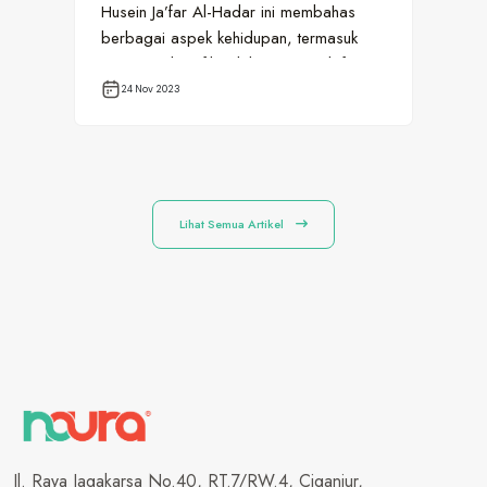
Husein Ja’far Al-Hadar ini membahas
tib
berbagai aspek kehidupan, termasuk
beg
tentang hukum film dalam perspektif…
ora
24 Nov 2023
0
Lihat Semua Artikel
Jl. Raya Jagakarsa No.40, RT.7/RW.4, Ciganjur,