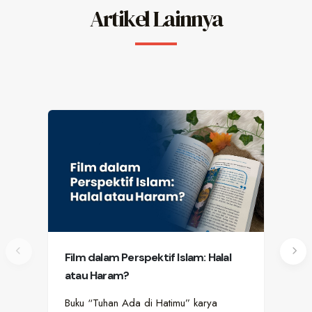
Artikel Lainnya
Film dalam Perspektif Islam: Halal
Let
atau Haram?
Per
da
Buku “Tuhan Ada di Hatimu” karya
Bag