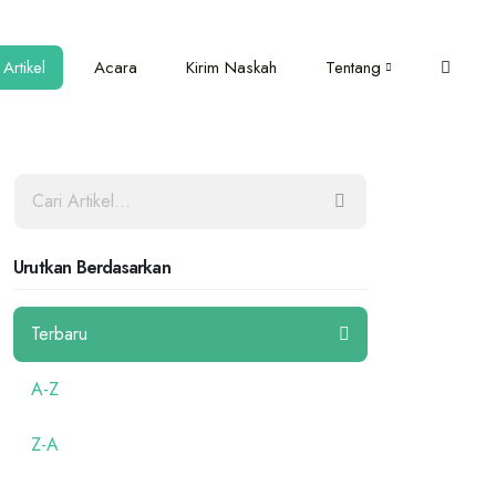
Artikel
Acara
Kirim Naskah
Tentang
Urutkan Berdasarkan
Terbaru
A-Z
Z-A