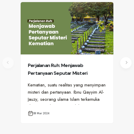
Perjalanan Ruh: Menjawab
Lim
Pertanyaan Seputar Misteri
ten
Kematian
Kematian, suatu realitas yang menyimpan
Mas
misteri dan pertanyaan. Ibnu Qayyim Al-
“ma
Jauzy, seorang ulama Islam terkemuka
Bai
dari Damaskus, mengajak kita
fak
melangkah…
ket
08 Mar 2024
2