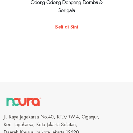
Odong-Odong Dongeng Domba &
Bulugh
Serigala
Beli di Sini
Jl. Raya Jagakarsa No.40, RT.7/RW.4, Ciganjur,
Kec. Jagakarsa, Kota Jakarta Selatan,
Daerah Khusus Ibukota Jakarta 12620