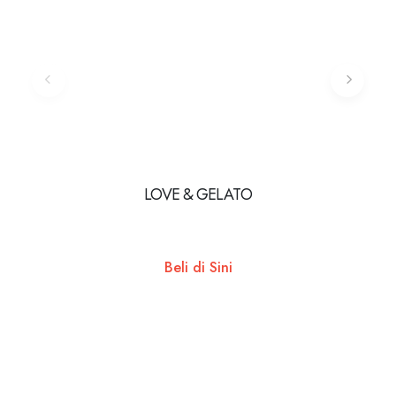
LOVE & GELATO
The Pa
Berke
Beli di Sini