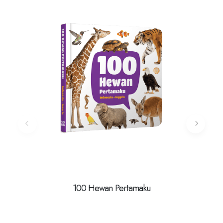
100 Hewan Pertamaku
Odong-O