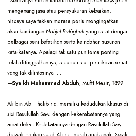
“Sekiranya bukan karena terdorong oleh kewajiban
mengenang jasa atau pensyukuran kebaikan,
niscaya saya takkan merasa perlu mengingatkan
akan kandungan
Nahjul Balâghah
yang sarat dengan
pelbagai seni kefasihan serta keindahan susunan
kata-katanya. Apalagi tak satu pun tema penting
telah ditinggalkannya, ataupun alur pemikiran sehat
yang tak dilintasinya ....”
—
Syaikh Muhammad Abduh
, Mufti Mesir, 1899
Ali bin Abi Thalib r.a. memiliki kedudukan khusus di
sisi Rasulullah Saw. dengan kekerabatannya yang
amat dekat. Kedekatannya dengan Rasulullah Saw.
diawali bahkan sejak Ali r.a. masih anak-anak. Sejak