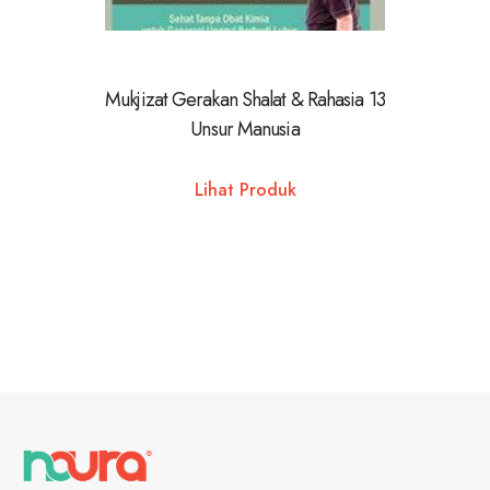
Mukjizat Gerakan Shalat & Rahasia 13
DIET DAN
Unsur Manusia
BEBASKA
DARI 
Lihat Produk