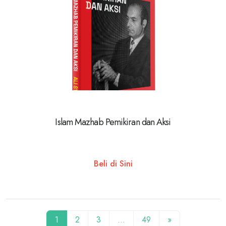
Islam Mazhab Pemikiran dan Aksi
Beli di Sini
1
2
3
…
49
»