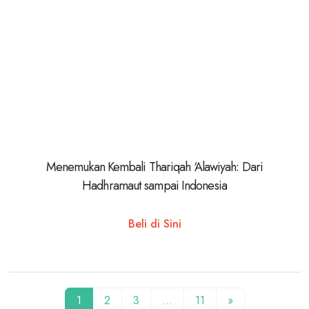
Menemukan Kembali Thariqah ‘Alawiyah: Dari
Hadhramaut sampai Indonesia
Beli di Sini
1
2
3
…
11
»