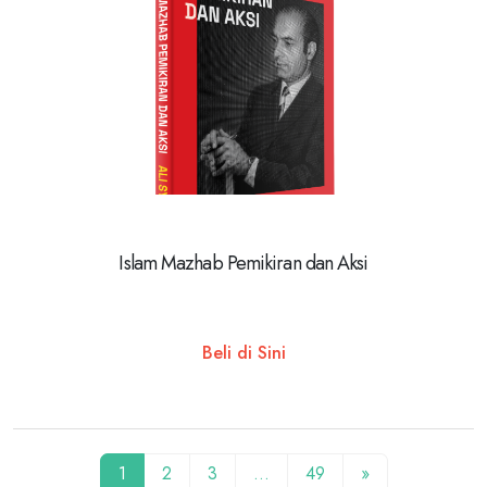
Islam Mazhab Pemikiran dan Aksi
Beli di Sini
1
2
3
…
49
»