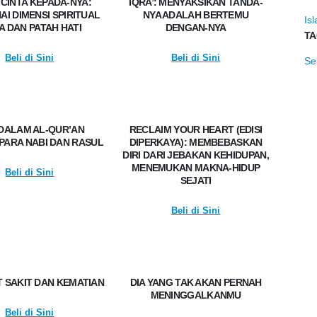
 CINTA KEPADA-NYA:
IQRA’: MENYAKSIKAN TANDA-
I DIMENSI SPIRITUAL
NYA ADALAH BERTEMU
Is
A DAN PATAH HATI
DENGAN-NYA
TA
Beli di Sini
Beli di Sini
Se
DALAM AL-QUR’AN
RECLAIM YOUR HEART (EDISI
PARA NABI DAN RASUL
DIPERKAYA): MEMBEBASKAN
DIRI DARI JEBAKAN KEHIDUPAN,
MENEMUKAN MAKNA-HIDUP
Beli di Sini
SEJATI
Beli di Sini
 SAKIT DAN KEMATIAN
DIA YANG TAK AKAN PERNAH
MENINGGALKANMU
Beli di Sini