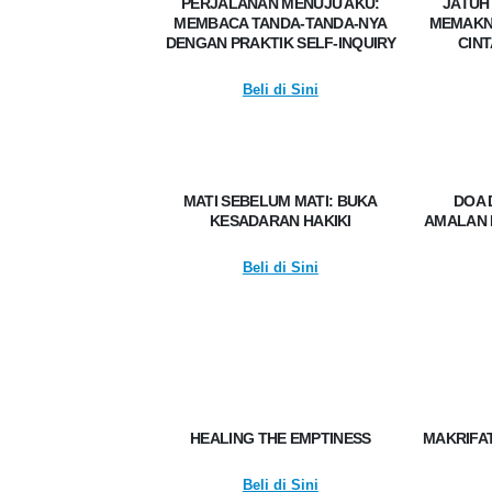
PERJALANAN MENUJU AKU:
JATUH
MEMBACA TANDA-TANDA-NYA
MEMAKNA
DENGAN PRAKTIK SELF-INQUIRY
CINT
Beli di Sini
MATI SEBELUM MATI: BUKA
DOA 
KESADARAN HAKIKI
AMALAN 
Beli di Sini
HEALING THE EMPTINESS
MAKRIFAT
Beli di Sini