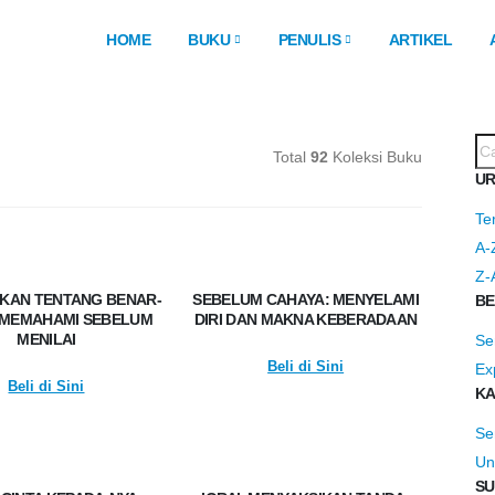
HOME
BUKU
PENULIS
ARTIKEL
Total
92
Koleksi Buku
UR
Te
A-
Z-
UKAN TENTANG BENAR-
SEBELUM CAHAYA: MENYELAMI
BE
 MEMAHAMI SEBELUM
DIRI DAN MAKNA KEBERADAAN
MENILAI
S
Beli di Sini
Ex
Beli di Sini
KA
S
Un
SU