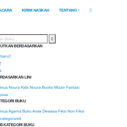
ACARA
KIRIM NASKAH
TENTANG
UTKAN BERDASARKAN
rbaru
Z
A
RDASARKAN LINI
emua
Noura Kids
Noura Books
Mizan Fantasi
pose
TEGORI BUKU
emua
Agama
Buku Anak
Dewasa
Fiksi
Non Fiksi
categorized
B KATEGORI BUKU