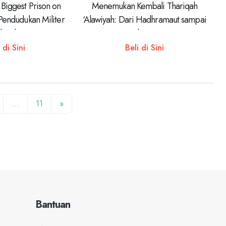
 Biggest Prison on
Menemukan Kembali Thariqah
 Pendudukan Militer
‘Alawiyah: Dari Hadhramaut sampai
di Palestina
Indonesia
 di Sini
Beli di Sini
…
11
»
Bantuan