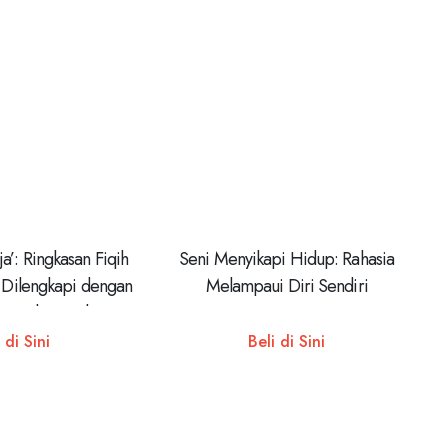
a’: Ringkasan Fiqih
Seni Menyikapi Hidup: Rahasia
: Dilengkapi dengan
Melampaui Diri Sendiri
ur’an dan Hadis
 di Sini
Beli di Sini