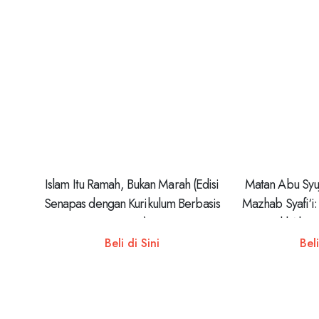
Islam Itu Ramah, Bukan Marah (Edisi
Matan Abu Syuj
Senapas dengan Kurikulum Berbasis
Mazhab Syafi‘i
Cinta)
Dalil Al-Q
Beli di Sini
Beli