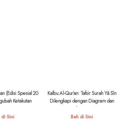
an (Edisi Spesial 20
Kalbu Al-Qur’an: Tafsir Surah Yâ Sîn
gubah Ketakutan
Dilengkapi dengan Diagram dan
 Optimisme
Ilustrasi
 di Sini
Beli di Sini