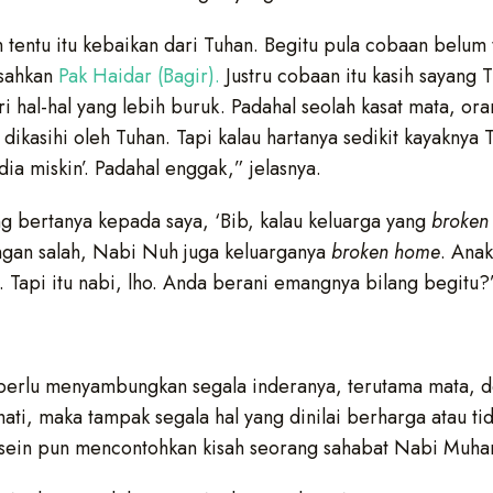
m tentu itu kebaikan dari Tuhan. Begitu pula cobaan belum 
isahkan
Pak Haidar (Bagir).
Justru cobaan itu kasih sayang 
i hal-hal yang lebih buruk. Padahal seolah kasat mata, or
 dikasihi oleh Tuhan. Tapi kalau hartanya sedikit kayaknya
ia miskin’. Padahal enggak,” jelasnya.
g bertanya kepada saya, ‘Bib, kalau keluarga yang
broke
angan salah, Nabi Nuh juga keluarganya
broken home
. Anak
Tapi itu nabi, lho. Anda berani emangnya bilang begitu?”
perlu menyambungkan segala inderanya, terutama mata, d
ati, maka tampak segala hal yang dinilai berharga atau t
usein pun mencontohkan kisah seorang sahabat Nabi Muh