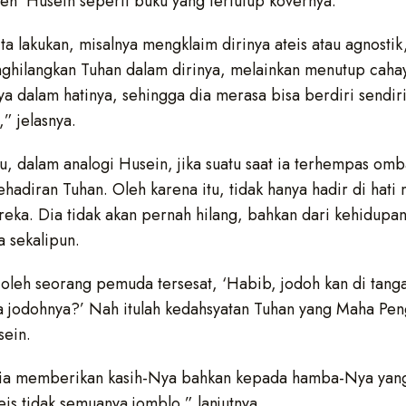
leh Husein seperti buku yang tertutup kovernya.
ta lakukan, misalnya mengklaim dirinya ateis atau agnostik
hilangkan Tuhan dalam dirinya, melainkan menutup caha
ya dalam hatinya, sehingga dia merasa bisa berdiri sendir
” jelasnya.
u, dalam analogi Husein, jika suatu saat ia terhempas omb
ehadiran Tuhan. Oleh karena itu, tidak hanya hadir di hati
reka. Dia tidak akan pernah hilang, bahkan dari kehidupa
 sekalipun.
oleh seorang pemuda tersesat, ‘Habib, jodoh kan di tanga
a jodohnya?’ Nah itulah kedahsyatan Tuhan yang Maha Pen
sein.
Dia memberikan kasih-Nya bahkan kepada hamba-Nya yan
eis tidak semuanya jomblo,” lanjutnya.