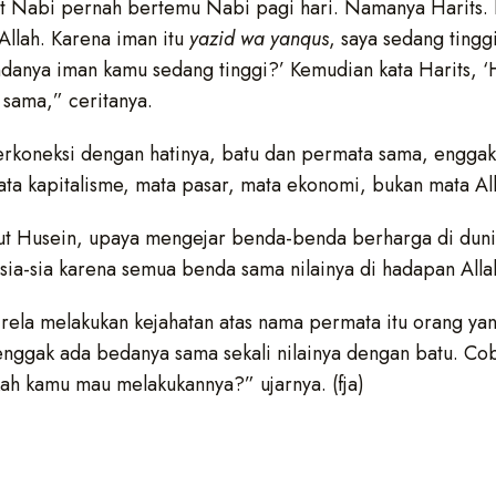
t Nabi pernah bertemu Nabi pagi hari. Namanya Harits. K
llah. Karena iman itu
yazid wa yanqus
, saya sedang ting
danya iman kamu sedang tinggi?’ Kemudian kata Harits, ‘H
 sama,” ceritanya.
erkoneksi dengan hatinya, batu dan permata sama, engga
a kapitalisme, mata pasar, mata ekonomi, bukan mata Alla
ut Husein, upaya mengejar benda-benda berharga di dun
ia-sia karena semua benda sama nilainya di hadapan Alla
rela melakukan kejahatan atas nama permata itu orang yan
 enggak ada bedanya sama sekali nilainya dengan batu. C
kah kamu mau melakukannya?” ujarnya. (fja)