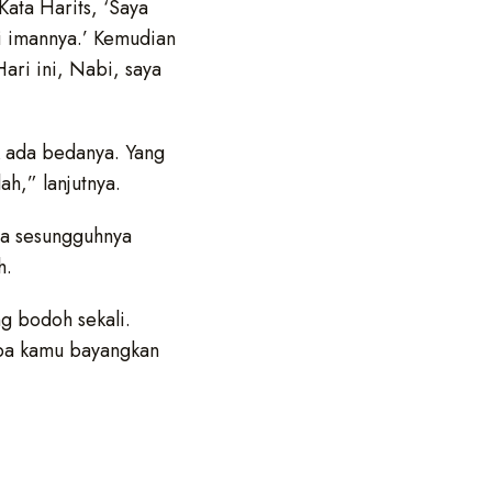
ata Harits, ‘Saya
gi imannya.’ Kemudian
ari ini, Nabi, saya
k ada bedanya. Yang
h,” lanjutnya.
ia sesungguhnya
h.
g bodoh sekali.
oba kamu bayangkan