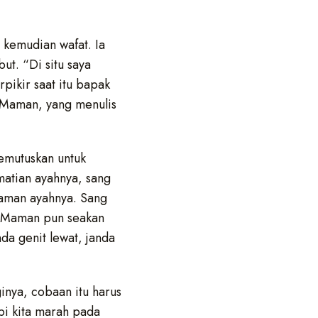
 kemudian wafat. Ia
t. “Di situ saya
pikir saat itu bapak
ar Maman, yang menulis
memutuskan untuk
matian ayahnya, sang
alaman ayahnya. Sang
i Maman pun seakan
da genit lewat, janda
nya, cobaan itu harus
pi kita marah pada