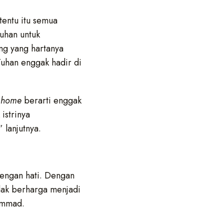
tentu itu semua
Tuhan untuk
ang yang hartanya
 Tuhan enggak hadir di
n home
berarti enggak
 istrinya
 lanjutnya.
engan hati. Dengan
idak berharga menjadi
ammad.