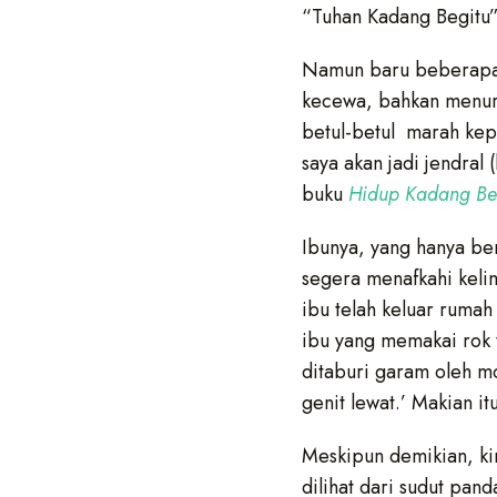
“Tuhan Kadang Begitu”
Namun baru beberapa bu
kecewa, bahkan menurut
betul-betul marah kep
saya akan jadi jendral
buku
Hidup Kadang Be
Ibunya, yang hanya be
segera menafkahi keli
ibu telah keluar rumah
ibu yang memakai rok 
ditaburi garam oleh mo
genit lewat.’ Makian it
Meskipun demikian, ki
dilihat dari sudut pa