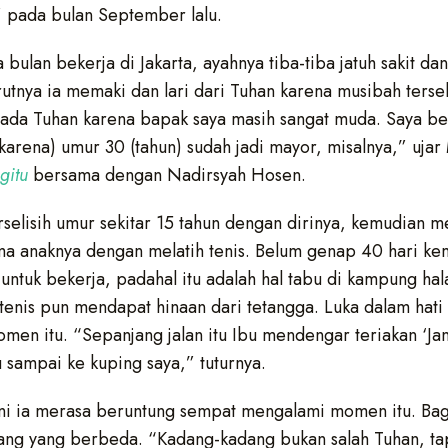
 pada bulan September lalu.
lan bekerja di Jakarta, ayahnya tiba-tiba jatuh sakit dan
nya ia memaki dan lari dari Tuhan karena musibah tersebu
ada Tuhan karena bapak saya masih sangat muda. Saya ber
 (karena) umur 30 (tahun) sudah jadi mayor, misalnya,” uj
gitu
bersama dengan Nadirsyah Hosen.
rselisih umur sekitar 15 tahun dengan dirinya, kemudian 
ma anaknya dengan melatih tenis. Belum genap 40 hari ke
 untuk bekerja, padahal itu adalah hal tabu di kampung h
tenis pun mendapat hinaan dari tetangga. Luka dalam hat
men itu. “Sepanjang jalan itu Ibu mendengar teriakan ‘Jan
u sampai ke kuping saya,” tuturnya.
ni ia merasa beruntung sempat mengalami momen itu. Bagi
ndang yang berbeda. “Kadang-kadang bukan salah Tuhan, ta