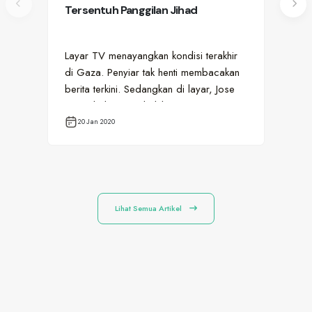
Tersentuh Panggilan Jihad
Cur
Ay
Layar TV menayangkan kondisi terakhir
Ter
di Gaza. Penyiar tak henti membacakan
Wes
berita terkini. Sedangkan di layar, Jose
ter
menyaksikan penduduk Gaza…
kec
20 Jan 2020
3
Lihat Semua Artikel