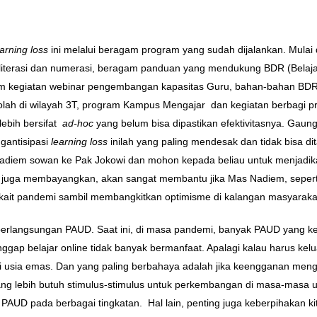
earning loss
ini melalui beragam program yang sudah dijalankan. Mulai 
 literasi dan numerasi, beragam panduan yang mendukung BDR (Belaja
gam kegiatan webinar pengembangan kapasitas Guru, bahan-bahan BDR
lah di wilayah 3T, program Kampus Mengajar dan kegiatan berbagi pra
lebih bersifat
ad-hoc
yang belum bisa dipastikan efektivitasnya. Gau
gantisipasi
learning loss
inilah yang paling mendesak dan tidak bisa d
 Nadiem sowan ke Pak Jokowi dan mohon kepada beliau untuk menjad
a juga membayangkan, akan sangat membantu jika Mas Nadiem, seperti 
ait pandemi sambil membangkitkan optimisme di kalangan masyaraka
eberlangsungan PAUD. Saat ini, di masa pandemi, banyak PAUD yang k
 belajar online tidak banyak bermanfaat. Apalagi kalau harus kelua
i usia emas. Dan yang paling berbahaya adalah jika keengganan mengir
 yang lebih butuh stimulus-stimulus untuk perkembangan di masa-m
UD pada berbagai tingkatan. Hal lain, penting juga keberpihakan kit