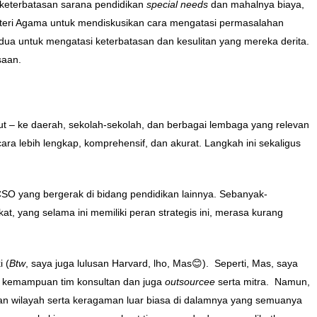
t keterbatasan sarana pendidikan
special needs
dan mahalnya biaya,
nteri Agama untuk mendiskusikan cara mengatasi permasalahan
 untuk mengatasi keterbatasan dan kesulitan yang mereka derita.
saan.
ut – ke daerah, sekolah-sekolah, dan berbagai lembaga yang relevan
ara lebih lengkap, komprehensif, dan akurat. Langkah ini sekaligus
 yang bergerak di bidang pendidikan lainnya. Sebanyak-
 yang selama ini memiliki peran strategis ini, merasa kurang
 (
Btw
, saya juga lulusan Harvard, lho, Mas😊). Seperti, Mas, saya
gan kemampuan tim konsultan dan juga
outsourcee
serta mitra. Namun,
 dan wilayah serta keragaman luar biasa di dalamnya yang semuanya