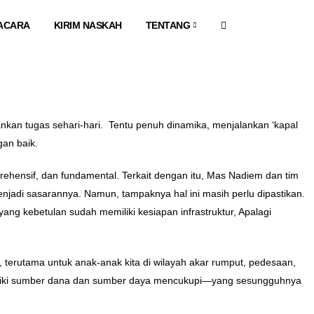
ACARA
KIRIM NASKAH
TENTANG
nkan tugas sehari-hari. Tentu penuh dinamika, menjalankan ‘kapal
an baik.
hensif, dan fundamental. Terkait dengan itu, Mas Nadiem dan tim
adi sasarannya. Namun, tampaknya hal ini masih perlu dipastikan.
ng kebetulan sudah memiliki kesiapan infrastruktur, Apalagi
, terutama untuk anak-anak kita di wilayah akar rumput, pedesaan,
miliki sumber dana dan sumber daya mencukupi—yang sesungguhnya