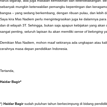
harus digarap, ada juga masalah kemiskinan dan keterbelakangan. Be
sebanyak mungkin keterwakilan pemangku kepentingan dan keragaman 
bangsa – yang sedang berkembang, dengan ribuan pulau, dan lebih dari
Saya kira Mas Nadiem perlu mengintegrasikan juga ke dalamnya para
dan di wilayah 3T. Sehingga, bukan saja apapun kebijakan yang akan
sangat penting, seluruh lapisan itu akan memiliki
sense of belonging
ya
Demikian Mas Nadiem, mohon maaf sekiranya ada ungkapan atau kalim
cerahnya masa depan pendidikan Indonesia.
Tertanda,
Haidar Bagir*
*)
Haidar Bagir
sudah puluhan tahun berkecimpung di bidang pendidik