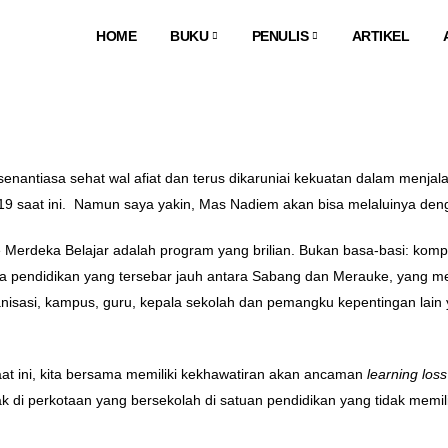
HOME
BUKU
PENULIS
ARTIKEL
antiasa sehat wal afiat dan terus dikaruniai kekuatan dalam menjala
9 saat ini. Namun saya yakin, Mas Nadiem akan bisa melaluinya deng
rdeka Belajar adalah program yang brilian. Bukan basa-basi: kompre
endidikan yang tersebar jauh antara Sabang dan Merauke, yang menj
isasi, kampus, guru, kepala sekolah dan pemangku kepentingan lain ya
at ini, kita bersama memiliki kekhawatiran akan ancaman
learning loss
k di perkotaan yang bersekolah di satuan pendidikan yang tidak me