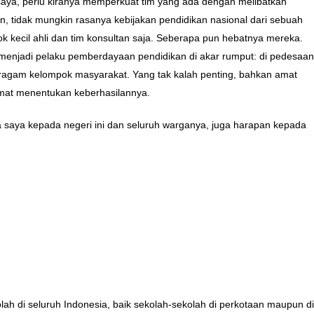
 saya, perlu kiranya memperkuat tim yang ada dengan melibatkan
 tidak mungkin rasanya kebijakan pendidikan nasional dari sebuah
k kecil ahli dan tim konsultan saja. Seberapa pun hebatnya mereka.
menjadi pelaku pemberdayaan pendidikan di akar rumput: di pedesaan
eragam kelompok masyarakat. Yang tak kalah penting, bahkan amat
mat menentukan keberhasilannya.
 saya kepada negeri ini dan seluruh warganya, juga harapan kepada
 di seluruh Indonesia, baik sekolah-sekolah di perkotaan maupun di