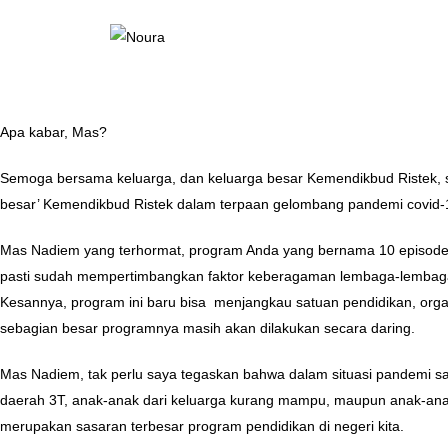
Apa kabar, Mas?
Semoga bersama keluarga, dan keluarga besar Kemendikbud Ristek, sen
besar’ Kemendikbud Ristek dalam terpaan gelombang pandemi covid-1
Mas Nadiem yang terhormat, program Anda yang bernama 10 episode Me
pasti sudah mempertimbangkan faktor keberagaman lembaga-lembaga p
Kesannya, program ini baru bisa menjangkau satuan pendidikan, organ
sebagian besar programnya masih akan dilakukan secara daring.
Mas Nadiem, tak perlu saya tegaskan bahwa dalam situasi pandemi sa
daerah 3T, anak-anak dari keluarga kurang mampu, maupun anak-ana
merupakan sasaran terbesar program pendidikan di negeri kita.