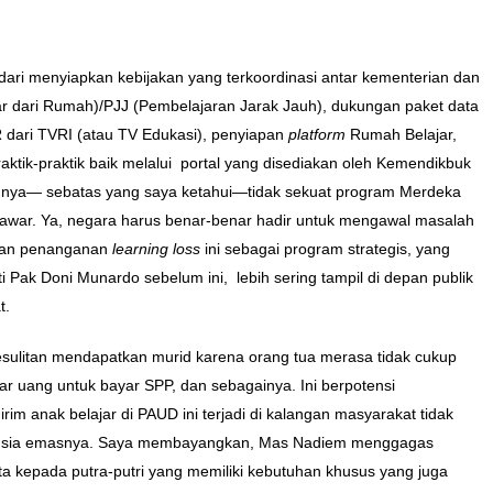
dari menyiapkan kebijakan yang terkoordinasi antar kementerian dan
r dari Rumah)/PJJ (Pembelajaran Jarak Jauh), dukungan paket data
 dari TVRI (atau TV Edukasi), penyiapan
platform
Rumah Belajar,
ktik-praktik baik melalui portal yang disediakan oleh Kemendikbuk
ngnya— sebatas yang saya ketahui—tidak sekuat program Merdeka
itawar. Ya, negara harus benar-benar hadir untuk mengawal masalah
ikan penanganan
learning loss
ini sebagai program strategis, yang
Pak Doni Munardo sebelum ini, lebih sering tampil di depan publik
t.
esulitan mendapatkan murid karena orang tua merasa tidak cukup
r uang untuk bayar SPP, dan sebagainya. Ini berpotensi
im anak belajar di PAUD ini terjadi di kalangan masyarakat tidak
asa usia emasnya. Saya membayangkan, Mas Nadiem menggagas
a kepada putra-putri yang memiliki kebutuhan khusus yang juga