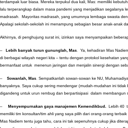
terdampak luar biasa. Mereka terpukul dua kali, Mas: memiliki kebutu
lalu terperangkap dalam masa pandemi yang menjadikan segalanya l
madrasah. Mayoritas madrasah, yang umumnya lembaga swasta dengan
Apalagi sekolah-sekolah ini menampung sebagian besar anak-anak da
Akhirnya, di penghujung surat ini, izinkan saya menyampaikan bebera
–
Lebih banyak turun gununglah, Mas
. Ya, kehadiran Mas Nadiem
di berbagai wilayah negeri kita – tentu dengan protokol kesehatan ya
bermanfaat untuk menenun jaringan dan menjalin sinergi dengan seb
–
Sowanlah, Mas
. Sempatkanlah sowan-sowan ke NU, Muhamadiyah
banyaknya. Saya cukup sering mendengar (mudah-mudahan ini tidak be
digandeng untuk urun rembug dan berpartisipasi dalam membangun si
–
Menyempurnakan gaya manajemen Kemendikbud.
Lebih 40 t
memiliki tim konsultan/tim ahli yang saya pilih dari orang-orang terb
Mas Nadiem tentu juga tahu, cara ini tak sepenuhnya cukup jika dite