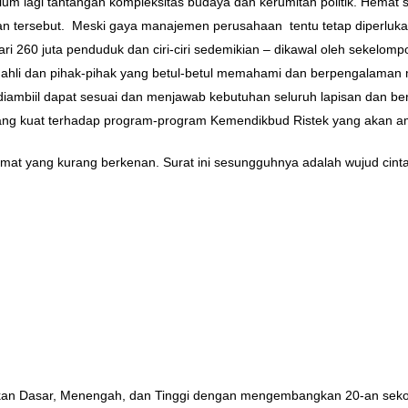
lum lagi tantangan kompleksitas budaya dan kerumitan politik. Hemat
tersebut. Meski gaya manajemen perusahaan tentu tetap diperlukan,
 260 juta penduduk dan ciri-ciri sedemikian – dikawal oleh sekelompo
 ahli dan pihak-pihak yang betul-betul memahami dan berpengalaman 
 diambiil dapat sesuai dan menjawab kebutuhan seluruh lapisan dan b
ng kuat terhadap program-program Kemendikbud Ristek yang akan a
at yang kurang berkenan. Surat ini sesungguhnya adalah wujud cinta
an Dasar, Menengah, dan Tinggi dengan mengembangkan 20-an sekolah