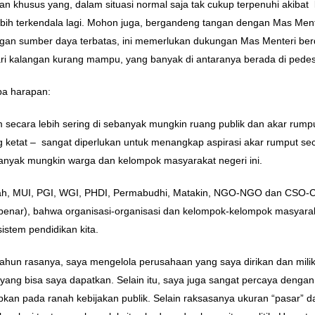
han khusus yang, dalam situasi normal saja tak cukup terpenuhi akiba
ebih terkendala lagi. Mohon juga, bergandeng tangan dengan Mas Me
 sumber daya terbatas, ini memerlukan dukungan Mas Menteri berdua
ri kalangan kurang mampu, yang banyak di antaranya berada di pede
pa harapan:
 secara lebih sering di sebanyak mungkin ruang publik dan akar rump
ng ketat – sangat diperlukan untuk menangkap aspirasi akar rumput sec
anyak mungkin warga dan kelompok masyarakat negeri ini.
, MUI, PGI, WGI, PHDI, Permabudhi, Matakin, NGO-NGO dan CSO-CSO
nar), bahwa organisasi-organisasi dan kelompok-kelompok masyarakat,
stem pendidikan kita.
ahun rasanya, saya mengelola perusahaan yang saya dirikan dan miliki
aik yang bisa saya dapatkan. Selain itu, saya juga sangat percaya den
rapkan pada ranah kebijakan publik. Selain raksasanya ukuran “pasar”