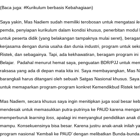
(Baca juga:
#Kurikulum berbasis Kebahagiaan
)
Saya yakin, Mas Nadiem sudah memiliki terobosan untuk mengatasi
l
pemda, penyiapan kurikulum dalam kondisi khusus, penerbitan modul
untuk peserta didik (yang belakangan tampaknya mulai seret), bera
kerjasama dengan dunia usaha dan dunia industri, program untuk seko
Ristek, dan sebagainya. Tapi, ada kekhawatiran, beragam program ini 
Belajar. Padahal menurut hemat saya, penguatan BDR/PJJ untuk men
raksasa yang ada di depan mata kita ini. Saya membayangkan, Mas
barangkali harus ditangani oleh sebuah Satgas Nasional khusus. Say
untuk memaparkan program-program konkret Kemendikbud Ristek terk
Mas Nadiem, secara khusus saya ingin menitipkan juga soal besar k
mendesak untuk memasukkan putra-putrinya ke PAUD karena menganggap
memperburuk
learning loss
, apalagi ini menyangkut pendidikan anak d
mampu. Konsekuensinya bisa besar. Karena justru anak-anak inilah
program nasional ‘Kembali ke PAUD’ dengan melibatkan Bunda-bunda PA