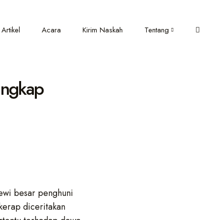
Artikel
Acara
Kirim Naskah
Tentang
ungkap
ewi besar penghuni
kerap diceritakan