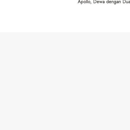
Apollo, Dewa dengan Dua
Matan Abu Syuja‘: Ringkasan Fiqih Mazhab Syafi‘i