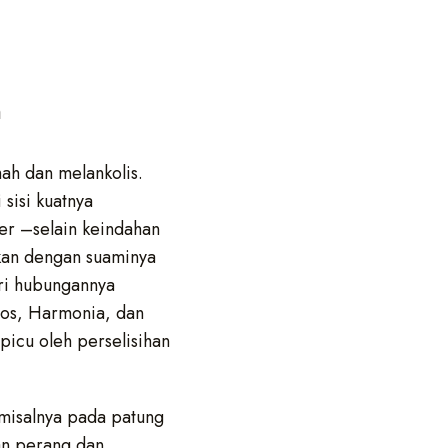
h
ah dan melankolis.
sisi kuatnya
er –selain keindahan
kan dengan suaminya
ari hubungannya
mos, Harmonia, dan
icu oleh perselisihan
misalnya pada patung
an perang dan