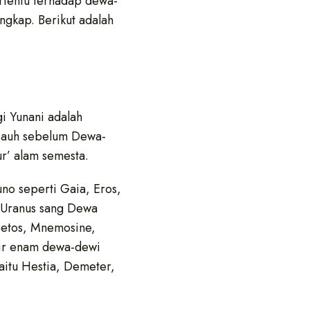
ertentu terhadap dewa-
ungkap. Berikut adalah
i Yunani adalah
jauh sebelum Dewa-
r’ alam semesta.
no seperti Gaia, Eros,
n Uranus sang Dewa
apetos, Mnemosine,
ahir enam dewa-dewi
aitu Hestia, Demeter,