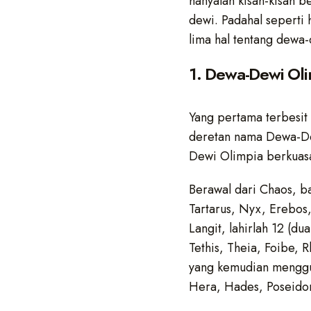
hanyalah kisah-kisah 
dewi. Padahal seperti 
lima hal tentang dewa-
1. Dewa-Dewi Ol
Yang pertama terbesit
deretan nama Dewa-De
Dewi Olimpia berkuasa
Berawal dari Chaos, b
Tartarus, Nyx, Erebos
Langit, lahirlah 12 (d
Tethis, Theia, Foibe, 
yang kemudian menggul
Hera, Hades, Poseidon