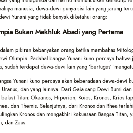
besar yang melegenda dan hal itu memunculkan stereotip t
halnya manusia, dewa-dewi punya sisi lain yang jarang ter
dewi Yunani yang tidak banyak diketahui orang:
impia Bukan Makhluk Abadi yang Pertama
 dalam pikiran kebanyakan orang ketika membahas Mitolog
wi Olimpia. Padahal bangsa Yunani kuno percaya bahwa 
, sudah terdapat dewa-dewi lain yang ‘bertugas’ ‘mengatu
angsa Yunani kuno percaya akan keberadaan dewa-dewi ku
, Uranus, dan yang lainnya. Dari Gaia sang Dewi Bumi da
ua belas) Titan: Okeanos, Hiperion, Koios, Kronos, Krios I
Rhea, dan Themis. Selanjutnya, dari Kronos dan Rhea terl
ingkan Kronos dan mengakhiri kekuasaan Bangsa Titan, y
, dan Zeus.