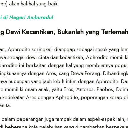
nai
) akan hal-hal yang baik’.
i di Negeri Amburadul
ng Dewi Kecantikan, Bukanlah yang Terlema
an, Aphrodite seringkali dianggap sebagai sosok yang lem
ya sebagai dewi cinta dan kecantikan, Aphrodite memiliki 
Aphrodite ini berkaitan dengan hal yang membuatnya popul
elingkuhannya dengan Ares, sang Dewa Perang. Dibanding
nya hubungan yang jauh lebih intim dengan Aphrodite. D
e memiliki enam anak, yaitu Eros, Anteros, Phobos, Dei
a kedekatan Ares dengan Aphrodite, peperangan kerap dip
anita.
e dalam peperangan juga tampak dalam aspek-aspek lain, 
 di beberapa kota pelabuhan yang digambarkan berpakai