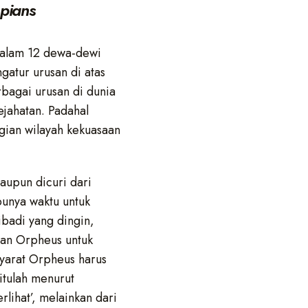
pians
dalam 12 dewa-dewi
atur urusan di atas
rbagai urusan di dunia
ejahatan. Padahal
gian wilayah kekuasaan
aupun dicuri dari
unya waktu untuk
ibadi yang dingin,
gan Orpheus untuk
yarat Orpheus harus
itulah menurut
erlihat’, melainkan dari