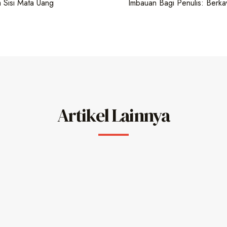
 Sisi Mata Uang
Imbauan Bagi Penulis: Berka
Artikel Lainnya
 (Republished): Panduan Praktis Memahami Hukum Islam secara 