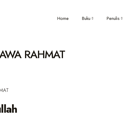
Home
Buku
Penulis
BAWA RAHMAT
llah