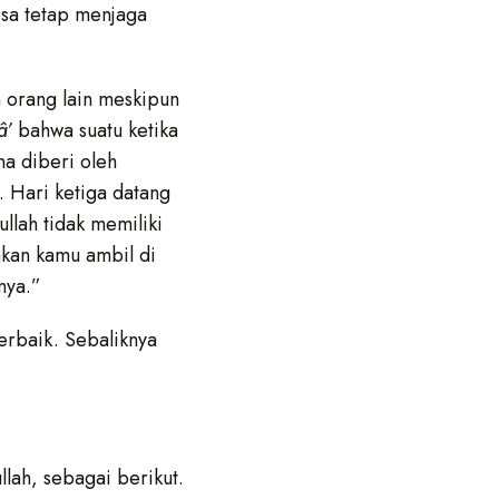
bisa tetap menjaga
n orang lain meskipun
â’
bahwa suatu ketika
na diberi oleh
h. Hari ketiga datang
ullah tidak memiliki
lakan kamu ambil di
rnya.”
terbaik. Sebaliknya
lah, sebagai berikut.