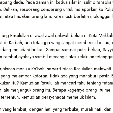
pang dada. Pada zaman ini kedua sifat ini sulit diterapk
. Bahkan, seseorang cenderung untuk melaporkan ke Polisi
n atau tindakan orang lain. Kita mesti berlatih melonggar h
tang Rasulullah di awal-awal dakwah beliau di Kota Makkah
lat di Ka‘bah, ada tetangga yang sangat membenci beliau,
kadang meludahi beliau. Sampai-sampai putri beliau, Sayy
 rambut ayahnya sambil menangis atas kelakuan tetangga
rjalanan menuju Ka‘bah, seperti biasa Rasulullah melewati
ada yang melempar kotoran, tidak ada yang menaburi pasir.
ukan itu? Kemudian Rasulullah mencari tahu tentang tetang
un lalu menjenguk orang itu. Betapa kagetnya orang itu meli
 tersentuh, kemudian bersyahadat memeluk Islam.
 yang lembut, dengan hati yang terbuka, murah hati, dan 