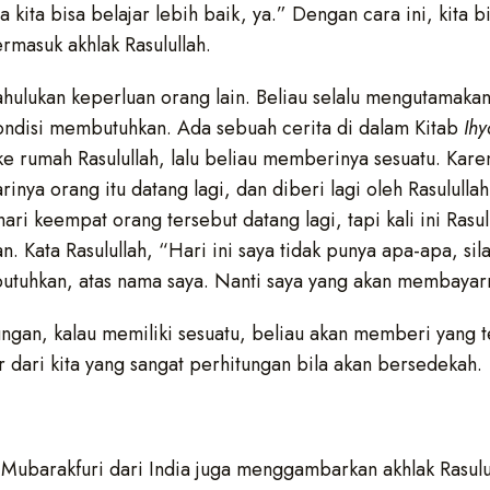
a kita bisa belajar lebih baik, ya.” Dengan cara ini, kita 
ermasuk akhlak Rasulullah.
ahulukan keperluan orang lain. Beliau selalu mengutamaka
kondisi membutuhkan. Ada sebuah cerita di dalam Kitab
I
h
y
e rumah Rasulullah, lalu beliau memberinya sesuatu. Kare
rinya orang itu datang lagi, dan diberi lagi oleh Rasululla
 hari keempat orang tersebut datang lagi, tapi kali ini Rasul
n. Kata Rasulullah, “Hari ini saya tidak punya apa-apa, si
utuhkan, atas nama saya. Nanti saya yang akan membaya
tungan, kalau memiliki sesuatu, beliau akan memberi yang 
 dari kita yang sangat perhitungan bila akan bersedekah.
Mubarakfuri dari India juga menggambarkan akhlak Rasulul