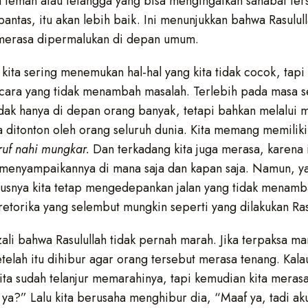
a teman atau tetangga yang bisa mengingatkan sahabat te
antas, itu akan lebih baik. Ini menunjukkan bahwa Rasulul
merasa dipermalukan di depan umum.
ta sering menemukan hal-hal yang kita tidak cocok, tapi 
cara yang tidak menambah masalah. Terlebih pada masa s
ak hanya di depan orang banyak, tetapi bahkan melalui me
 ditonton oleh orang seluruh dunia. Kita memang memiliki
uf nahi mungkar.
Dan terkadang kita juga merasa, karena
 menyampaikannya di mana saja dan kapan saja. Namun, y
rusnya kita tetap mengedepankan jalan yang tidak menamb
torika yang selembut mungkin seperti yang dilakukan Rasu
li bahwa Rasulullah tidak pernah marah. Jika terpaksa m
telah itu dihibur agar orang tersebut merasa tenang. Kala
kita sudah telanjur memarahinya, tapi kemudian kita mera
 ya?” Lalu kita berusaha menghibur dia, “Maaf ya, tadi a