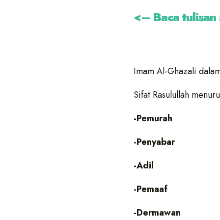
<– Baca tulisan
Imam Al-Ghazali dala
Sifat Rasulullah menur
-Pemurah
-Penyabar
-Adil
-Pemaaf
-Dermawan