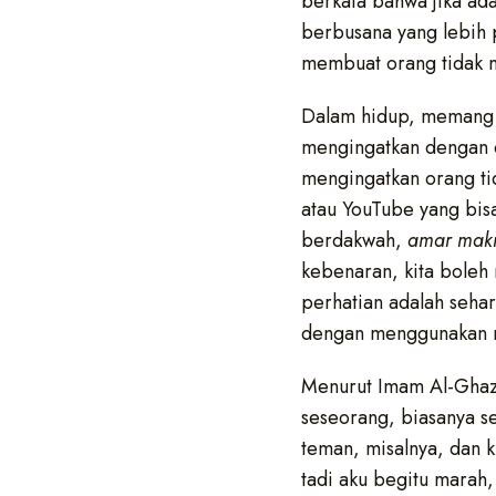
berkata bahwa jika ad
berbusana yang lebih p
membuat orang tidak 
Dalam hidup, memang ki
mengingatkan dengan 
mengingatkan orang tid
atau YouTube yang bisa
berdakwah,
amar makr
kebenaran, kita boleh
perhatian adalah seha
dengan menggunakan re
Menurut Imam Al-Ghaza
seseorang, biasanya se
teman, misalnya, dan 
tadi aku begitu marah,