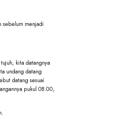
an sebelum menjadi
 tujuh, kita datangnya
ita undang datang
sebut datang sesuai
dangannya pukul 08.00,
m.