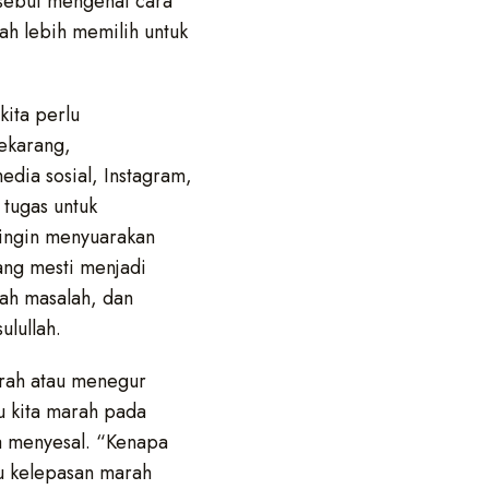
rsebut mengenai cara
lah lebih memilih untuk
kita perlu
ekarang,
dia sosial, Instagram,
 tugas untuk
 ingin menyuarakan
ang mesti menjadi
ah masalah, dan
lullah.
arah atau menegur
u kita marah pada
sa menyesal. “Kenapa
ku kelepasan marah