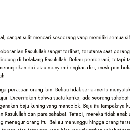
ideal, sangat sulit mencari seseorang yang memiliki semua sif
eberanian Rasulullah sangat terlihat, terutama saat perang.
rlindung di belakang Rasulullah. Beliau pemberani, tetapi 
a menonjolkan diri atau menyombongkan diri, meskipun bel
ah.
aga perasaan orang lain. Beliau tidak serta-merta menyata
etujui. Diceritakan bahwa suatu ketika, ada seorang sahab
genakan baju kuning yang mencolok. Baju itu tampaknya k
 Rasulullah dan para sahabat. Tetapi, mereka tidak enak 
ung menegur orang itu. Beliau menunggu hingga orang terse