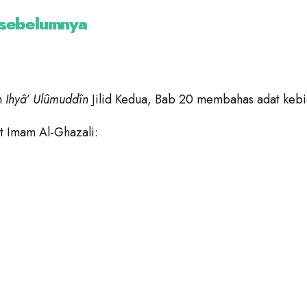
 sebelumnya
m
I
h
yâ’ Ulûmuddîn
Jilid Kedua, Bab 20 membahas adat kebia
ut Imam Al-Ghazali: