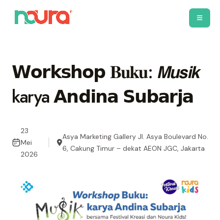
𝗪𝗼𝗿𝗸𝘀𝗵𝗼𝗽 𝐁𝐮𝐤𝐮: 𝙈𝙪𝙨𝙞𝙠
karya 𝗔𝗻𝗱𝗶𝗻𝗮 𝗦𝘂𝗯𝗮𝗿𝗷𝗮
23
Asya Marketing Gallery Jl. Asya Boulevard No.
Mei
6, Cakung Timur – dekat AEON JGC, Jakarta
2026