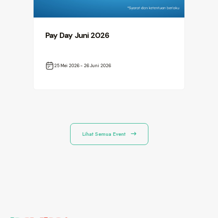
Pay Day Juni 2026
GA
HA
25 Mei 2026 - 26 Juni 2026
1
Lihat Semua Event