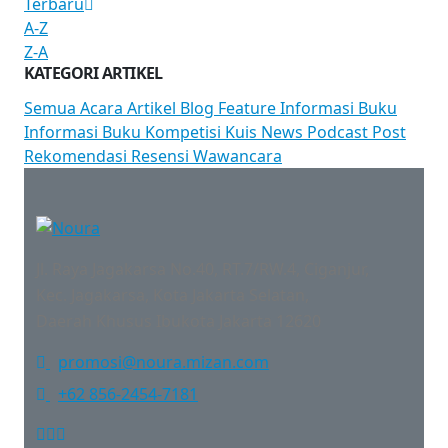
Terbaru
A-Z
Z-A
KATEGORI ARTIKEL
Semua
Acara
Artikel
Blog
Feature
Informasi Buku
Informasi Buku
Kompetisi
Kuis
News
Podcast
Post
Rekomendasi
Resensi
Wawancara
Jl. Raya Jagakarsa No.40, RT.7/RW.4, Ciganjur,
Kec. Jagakarsa, Kota Jakarta Selatan,
Daerah Khusus Ibukota Jakarta 12620
promosi@noura.mizan.com
+62 856-2454-7181