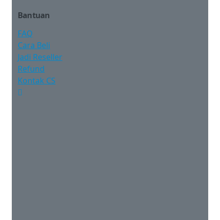
Bantuan
FAQ
Cara Beli
Jadi Reseller
Refund
Kontak CS