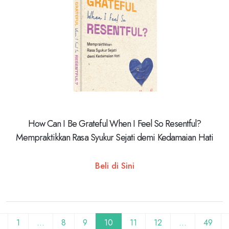
How Can I Be Grateful When I Feel So Resentful?
Mempraktikkan Rasa Syukur Sejati demi Kedamaian Hati
Beli di Sini
1
…
8
9
10
11
12
…
49